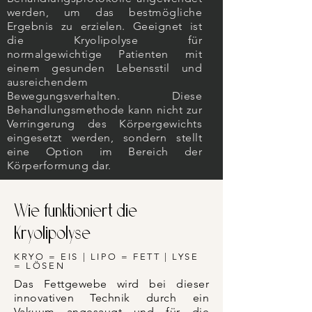
werden, um das bestmögliche
Ergebnis zu erzielen. Geeignet ist
die Kryolipolyse für
normalgewichtige Patienten mit
einem gesunden Lebensstil und
ausreichendem
Bewegungsverhalten. Diese
Behandlungsmethode kann nicht zur
Verringerung des Körpergewichts
eingesetzt werden, sondern stellt
eine Option im Bereich der
Körperformung dar.
Wie funktioniert die
Kryolipolyse
KRYO = EIS | LIPO = FETT | LYSE
= LÖSEN
Das Fettgewebe wird bei dieser
innovativen Technik durch ein
Vakuum angesaugt und für die