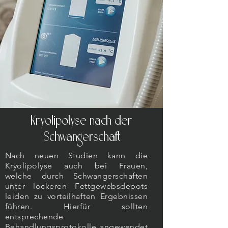
Kryolipolyse nach der
Schwangerschaft
Nach neuen Studien kann die
Kryolipolyse auch bei Frauen,
welche durch Schwangerschaften
unter lockeren Fettgewebsdepots
leiden zu vorteilhaften Ergebnissen
führen. Hierfür sollten
entsprechende
Behandlungsprotokolle angewendet